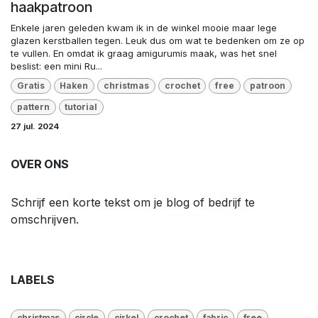
haakpatroon
Enkele jaren geleden kwam ik in de winkel mooie maar lege
glazen kerstballen tegen. Leuk dus om wat te bedenken om ze op
te vullen. En omdat ik graag amigurumis maak, was het snel
beslist: een mini Ru...
Gratis
Haken
christmas
crochet
free
patroon
pattern
tutorial
27 jul. 2024
OVER ONS
Schrijf een korte tekst om je blog of bedrijf te
omschrijven.
LABELS
christmas
circle
cirkel
crochet
fabric
free