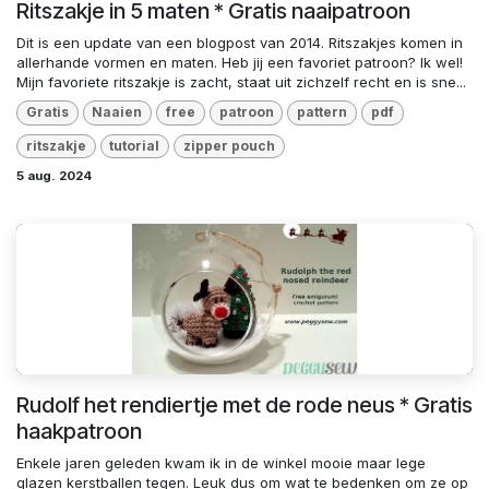
Ritszakje in 5 maten * Gratis naaipatroon
Dit is een update van een blogpost van 2014. Ritszakjes komen in
allerhande vormen en maten. Heb jij een favoriet patroon? Ik wel!
Mijn favoriete ritszakje is zacht, staat uit zichzelf recht en is sne...
Gratis
Naaien
free
patroon
pattern
pdf
ritszakje
tutorial
zipper pouch
5 aug. 2024
Rudolf het rendiertje met de rode neus * Gratis
haakpatroon
Enkele jaren geleden kwam ik in de winkel mooie maar lege
glazen kerstballen tegen. Leuk dus om wat te bedenken om ze op