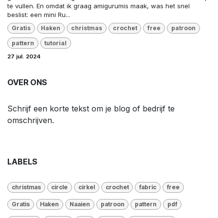
te vullen. En omdat ik graag amigurumis maak, was het snel
beslist: een mini Ru...
Gratis
Haken
christmas
crochet
free
patroon
pattern
tutorial
27 jul. 2024
OVER ONS
Schrijf een korte tekst om je blog of bedrijf te
omschrijven.
LABELS
christmas
circle
cirkel
crochet
fabric
free
Gratis
Haken
Naaien
patroon
pattern
pdf