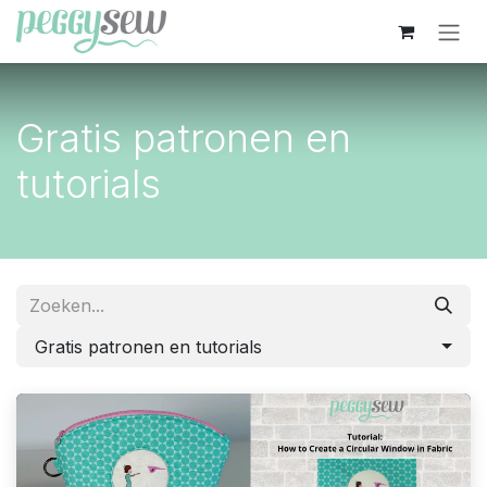
Overslaan naar inhoud
Gratis patronen en
tutorials
Gratis patronen en tutorials