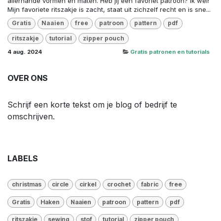
allerhande vormen en maten. Heb jij een favoriet patroon? Ik wel!
Mijn favoriete ritszakje is zacht, staat uit zichzelf recht en is sne...
Gratis
Naaien
free
patroon
pattern
pdf
ritszakje
tutorial
zipper pouch
4 aug. 2024
Gratis patronen en tutorials
OVER ONS
Schrijf een korte tekst om je blog of bedrijf te
omschrijven.
LABELS
christmas
circle
cirkel
crochet
fabric
free
Gratis
Haken
Naaien
patroon
pattern
pdf
ritszakje
sewing
stof
tutorial
zipper pouch